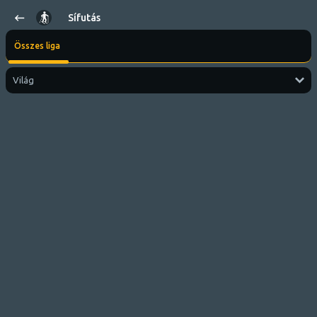
Sífutás
Összes liga
Világ