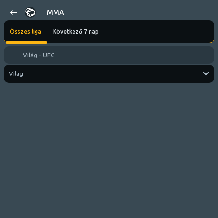
MMA
Összes liga
Következő 7 nap
Világ
-
UFC
Világ