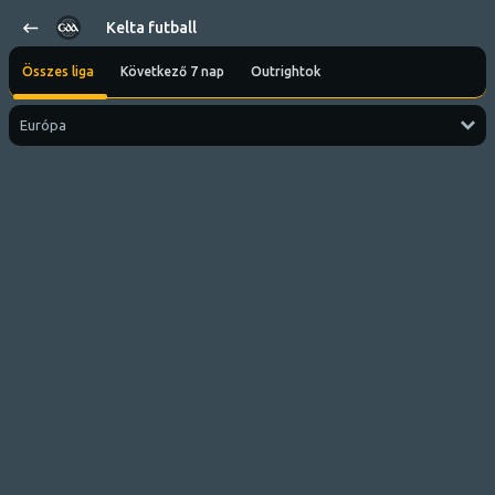
Kelta futball
Összes liga
Következő 7 nap
Outrightok
Európa