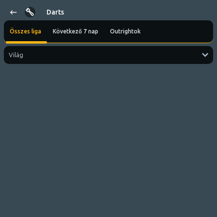
Darts
Összes liga
Következő 7 nap
Outrightok
Világ